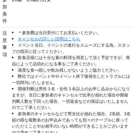
加
条
件
注
＊参加費は当日受付にてお支払いください。
キャンセルの詳しい説明はこちら
意
イベント当日、イベントの進行をスムーズにする為、スタッ
事
フの指示に従ってください。
項
飲食店様には十分な量の料理を用意して頂く予定ですが、商
品によって品切れになる事をご了承ください。
過度な食べ残しや飲み残しがないようご協力ください。
弊社ではイベント中やイベント終了後発生したトラブルには
一切関与いたしません。
開催判断は男性３名・女性３名以上のお申し込みからになり
ますが、当日に参加者のキャンセルで比率が崩れた場合や開催
判断人数を下回った場合、一切返金などの保証はいたしません
のでご了承ください。
参加者のキャンセルなどで男女比が崩れた場合、2名組、3名
組の様な複数名のお申込みであっても別々のテーブルに座って
いただくことやお相手のいない時間ができることがございます
ので予めご了承ください。