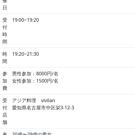
催
日
受
19:00~19:20
付
時
間
時
19:20~21:30
間
参
男性参加：8000円/名
加
女性参加：1500円/名
費
受
アジア料理 vivilan
付
愛知県名古屋市中区栄3-12-3
店
舗
参
20歳〜29歳の男女