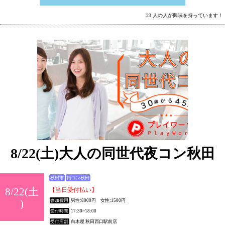
23 人の人が興味を持っています！
8/22(土)大人の同世代夜コン秋田
秋田市
街コン秋田
8/22(土
【当日受付払い】
)
参加費用
男性:8000円 女性:1500円
受付時間
17:30~18:00
受付店舗
白木屋 秋田西口駅前店