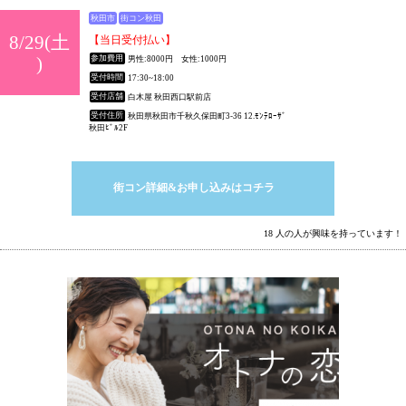
秋田市
街コン秋田
8/29(土
【当日受付払い】
)
参加費用
男性:8000円 女性:1000円
受付時間
17:30~18:00
受付店舗
白木屋 秋田西口駅前店
受付住所
秋田県秋田市千秋久保田町3-36 12.ﾓﾝﾃﾛｰｻﾞ
秋田ﾋﾞﾙ2F
街コン詳細&お申し込みはコチラ
18 人の人が興味を持っています！