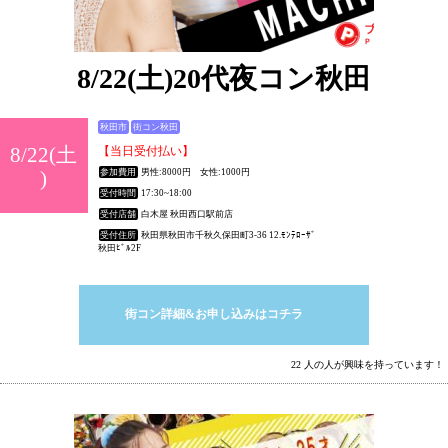
8/22(土)20代夜コン秋田
秋田市
街コン秋田
8/22(土
【当日受付払い】
)
参加費用
男性:8000円 女性:1000円
受付時間
17:30~18:00
受付店舗
白木屋 秋田西口駅前店
受付住所
秋田県秋田市千秋久保田町3-36 12.ﾓﾝﾃﾛｰｻﾞ
秋田ﾋﾞﾙ2F
街コン詳細&お申し込みはコチラ
22 人の人が興味を持っています！