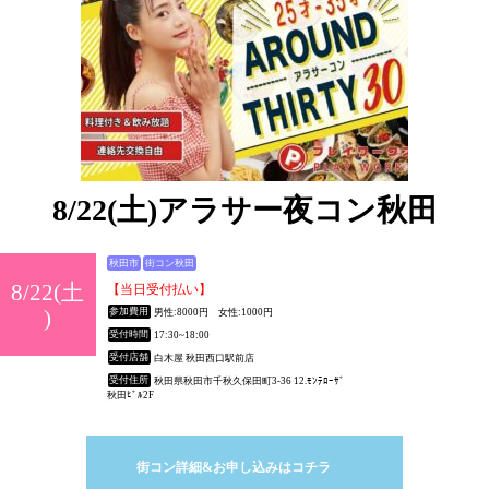
8/22(土)アラサー夜コン秋田
秋田市
街コン秋田
8/22(土
【当日受付払い】
)
参加費用
男性:8000円 女性:1000円
受付時間
17:30~18:00
受付店舗
白木屋 秋田西口駅前店
受付住所
秋田県秋田市千秋久保田町3-36 12.ﾓﾝﾃﾛｰｻﾞ
秋田ﾋﾞﾙ2F
街コン詳細&お申し込みはコチラ