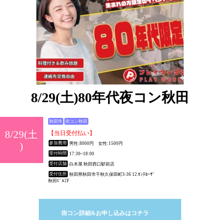
8/29(土)80年代夜コン秋田
秋田市
街コン秋田
8/29(土
【当日受付払い】
)
参加費用
男性:8000円 女性:1500円
受付時間
17:30~18:00
受付店舗
白木屋 秋田西口駅前店
受付住所
秋田県秋田市千秋久保田町3-36 12.ﾓﾝﾃﾛｰｻﾞ
秋田ﾋﾞﾙ2F
街コン詳細&お申し込みはコチラ