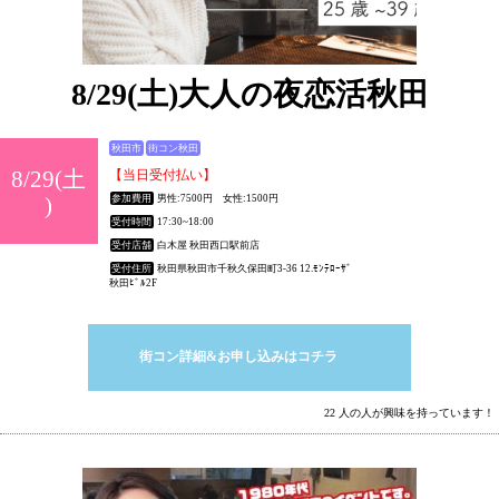
8/29(土)大人の夜恋活秋田
秋田市
街コン秋田
8/29(土
【当日受付払い】
)
参加費用
男性:7500円 女性:1500円
受付時間
17:30~18:00
受付店舗
白木屋 秋田西口駅前店
受付住所
秋田県秋田市千秋久保田町3-36 12.ﾓﾝﾃﾛｰｻﾞ
秋田ﾋﾞﾙ2F
街コン詳細&お申し込みはコチラ
22 人の人が興味を持っています！