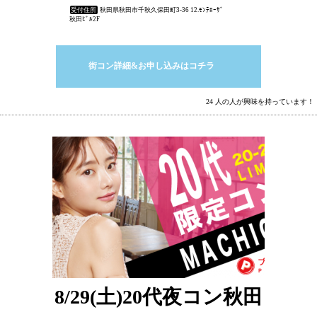
受付住所
秋田県秋田市千秋久保田町3-36 12.ﾓﾝﾃﾛｰｻﾞ
秋田ﾋﾞﾙ2F
街コン詳細&お申し込みはコチラ
24 人の人が興味を持っています！
8/29(土)20代夜コン秋田