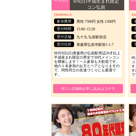
8/9(日)平成生まれ限定
コン弘前
【当日受付払い】
【当
参加費用
男性:7500円 女性:1500円
受付時間
15:00~15:20
受付店舗
九十九 弘前駅前店
受付住所
青森県弘前市駅前1-1-7
08月9日(日)青森県の弘前駅周辺20才以上
平成産まれ限定の男女で30代メインコン
0
を開催します！一人参加も大歓迎です。
コ
他の１名参加のお方とペアとなりますの
す
で、同性同士の友達づくりにも最適で
す
す。
で
街コン詳細&お申し込みはコチラ