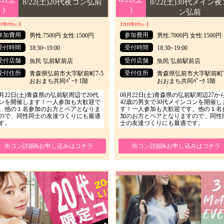
8/22(土)20代夜コン弘前
8/22(土)30代メイン夜
)
)
)
)
ン弘前
日受付払い】
【当日受付払い】
参加費用
参加費用
男性:7500円 女性:1500円
男性:7000円 女性:1500円
受付時間
受付時間
18:30~19:00
18:30~19:00
受付店舗
受付店舗
魚民 弘前駅前店
魚民 弘前駅前店
受付住所
受付住所
青森県弘前市大字駅前町7-5
青森県弘前市大字駅前町7
おおまち共同ﾊﾟｰｸ 1階
おおまち共同ﾊﾟｰｸ 1階
8月22日(土)青森県の弘前駅周辺で20代
08月22日(土)青森県の弘前駅周辺27か
ンを開催します！一人参加も大歓迎で
42歳の男女で30代メインコンを開催し
。他の１名参加のお方とペアとなりま
す！一人参加も大歓迎です。他の１名
ので、同性同士の友達づくりにも最適
加のお方とペアとなりますので、同性
す。
士の友達づくりにも最適です。
街コン詳細&お申し込みはコチラ
街コン詳細&お申し込みはコチラ