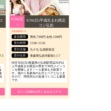
8/30(日
8/30(日
コ
8/30(日)平成生まれ限定
)
)
コン弘前
【当日受付払い】
参加費用
男性:7500円 女性:1500円
受付時間
15:00~15:20
受付店舗
九十九 弘前駅前店
受付住所
-5
青森県弘前市駅前1-1-7
08月30日(日)青森県の弘前駅周辺20才以
上平成産まれ限定の男女で30代メインコ
ら
ンを開催します！一人参加も大歓迎で
ま
す。他の１名参加のお方とペアとなりま
参
すので、同性同士の友達づくりにも最適
同
です。
街コン詳細&お申し込みはコチラ