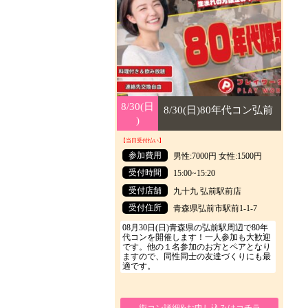
8/30(日
8/30(日
8/30(日)80年代コン弘前
)
)
【当日受付払い】
参加費用
男性:7000円 女性:1500円
受付時間
15:00~15:20
受付店舗
九十九 弘前駅前店
受付住所
青森県弘前市駅前1-1-7
08月30日(日)青森県の弘前駅周辺で80年
代コンを開催します！一人参加も大歓迎
です。他の１名参加のお方とペアとなり
ますので、同性同士の友達づくりにも最
適です。