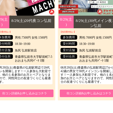
29(土
29(土
8/29(土
8/29(土
8/29(土)20代夜コン弘前
8/29(土)30代メイン夜
)
)
)
)
ン弘前
日受付払い】
【当日受付払い】
参加費用
参加費用
男性:7500円 女性:1500円
男性:7000円 女性:1500円
受付時間
受付時間
18:30~19:00
18:30~19:00
受付店舗
受付店舗
魚民 弘前駅前店
魚民 弘前駅前店
受付住所
受付住所
青森県弘前市大字駅前町7-5
青森県弘前市大字駅前町7
おおまち共同ﾊﾟｰｸ 1階
おおまち共同ﾊﾟｰｸ 1階
8月29日(土)青森県の弘前駅周辺で20代
08月29日(土)青森県の弘前駅周辺27か
ンを開催します！一人参加も大歓迎で
42歳の男女で30代メインコンを開催し
。他の１名参加のお方とペアとなりま
す！一人参加も大歓迎です。他の１名
ので、同性同士の友達づくりにも最適
加のお方とペアとなりますので、同性
す。
士の友達づくりにも最適です。
街コン詳細&お申し込みはコチラ
街コン詳細&お申し込みはコチラ