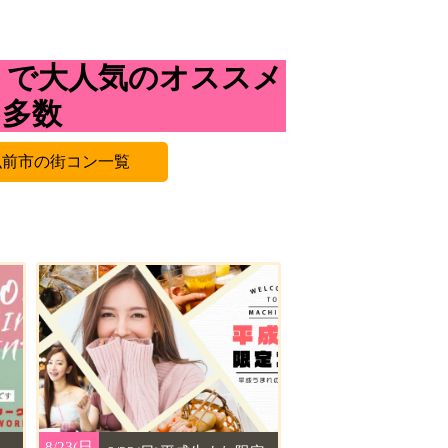
コミで大人気のオススメ
も多数
弘前市の街コン一覧
8/23(日
8/23(日