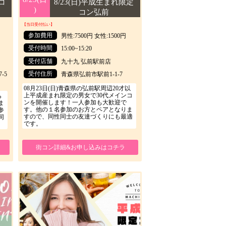
コ
8/23(日)平成生まれ限定
)
)
コン弘前
【当日受付払い】
参加費用
男性:7500円 女性:1500円
受付時間
15:00~15:20
受付店舗
九十九 弘前駅前店
受付住所
-5
青森県弘前市駅前1-1-7
08月23日(日)青森県の弘前駅周辺20才以
上平成産まれ限定の男女で30代メインコ
ら
ンを開催します！一人参加も大歓迎で
ま
す。他の１名参加のお方とペアとなりま
参
すので、同性同士の友達づくりにも最適
同
です。
街コン詳細&お申し込みはコチラ