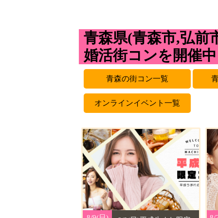
青森県(青森市,弘前
婚活街コンを開催中
青森の街コン一覧
オンラインイベント一覧
8/9(日)
8/9(日)
8/
8/