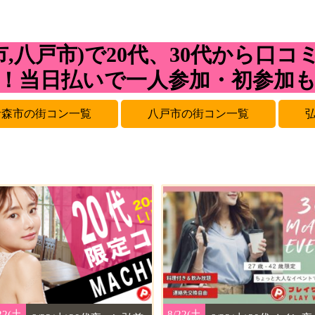
市,八戸市)で20代、30代から口
！当日払いで一人参加・初参加
青森市の街コン一覧
八戸市の街コン一覧
22(土
22(土
8/22(土
8/22(土