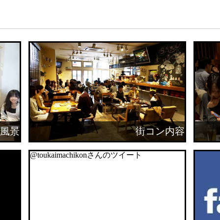
風景
街コン内容
@toukaimachikonさんのツイート