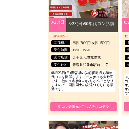
8/23(日
8/23(日
8/
8/
8/23(日)80年代コン弘前
)
)
【当日受付払い】
【当
参加費用
男性:7000円 女性:1500円
受付時間
15:00~15:20
受付店舗
九十九 弘前駅前店
受付住所
青森県弘前市駅前1-1-7
08月23日(日)青森県の弘前駅周辺で80年
代コンを開催します！一人参加も大歓迎
0
です。他の１名参加のお方とペアとなり
コ
ますので、同性同士の友達づくりにも最
す
適です。
す
で
街コン詳細&お申し込みはコチラ