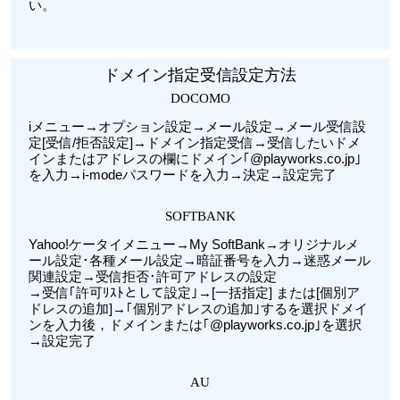
い。
ドメイン指定受信設定方法
DOCOMO
iメニュー→オプション設定→メール設定→メール受信設
定[受信/拒否設定]→ドメイン指定受信→受信したいドメ
インまたはアドレスの欄にドメイン｢@playworks.co.jp｣
を入力→i-modeパスワードを入力→決定→設定完了
SOFTBANK
Yahoo!ケータイメニュー→My SoftBank→オリジナルメ
ール設定･各種メール設定→暗証番号を入力→迷惑メール
関連設定→受信拒否･許可アドレスの設定
→受信｢許可ﾘｽﾄとして設定｣→[一括指定] または[個別ア
ドレスの追加]→｢個別アドレスの追加｣するを選択ドメイ
ンを入力後，ドメインまたは｢@playworks.co.jp｣を選択
→設定完了
AU