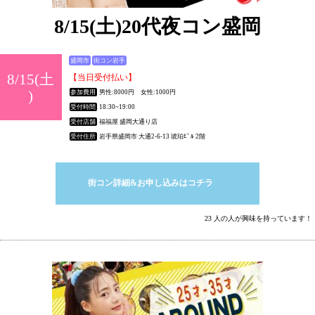
8/15(土)20代夜コン盛岡
盛岡市
街コン岩手
8/15(土
【当日受付払い】
)
参加費用
男性:8000円 女性:1000円
受付時間
18:30~19:00
受付店舗
福福屋 盛岡大通り店
受付住所
岩手県盛岡市 大通2-6-13 琥珀ﾋﾞﾙ 2階
街コン詳細&お申し込みはコチラ
23 人の人が興味を持っています！