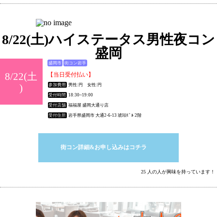
8/22(土)ハイステータス男性夜コン
盛岡
盛岡市
街コン岩手
8/22(土
【当日受付払い】
)
参加費用
男性:円 女性:円
受付時間
18:30~19:00
受付店舗
福福屋 盛岡大通り店
受付住所
岩手県盛岡市 大通2-6-13 琥珀ﾋﾞﾙ 2階
街コン詳細&お申し込みはコチラ
25 人の人が興味を持っています！