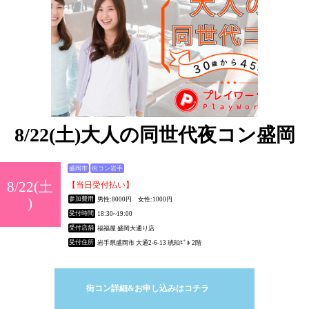
8/22(土)大人の同世代夜コン盛岡
盛岡市
街コン岩手
8/22(土
【当日受付払い】
)
参加費用
男性:8000円 女性:1000円
受付時間
18:30~19:00
受付店舗
福福屋 盛岡大通り店
受付住所
岩手県盛岡市 大通2-6-13 琥珀ﾋﾞﾙ 2階
街コン詳細&お申し込みはコチラ