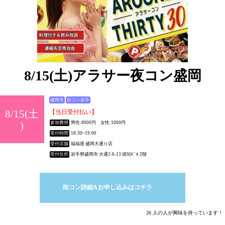
8/15(土)アラサー夜コン盛岡
盛岡市
街コン岩手
8/15(土
【当日受付払い】
)
参加費用
男性:8000円 女性:1000円
受付時間
18:30~19:00
受付店舗
福福屋 盛岡大通り店
受付住所
岩手県盛岡市 大通2-6-13 琥珀ﾋﾞﾙ 2階
街コン詳細&お申し込みはコチラ
26 人の人が興味を持っています！