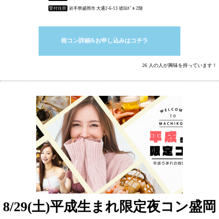
受付住所
岩手県盛岡市 大通2-6-13 琥珀ﾋﾞﾙ 2階
街コン詳細&お申し込みはコチラ
26 人の人が興味を持っています！
8/29(土)平成生まれ限定夜コン盛岡