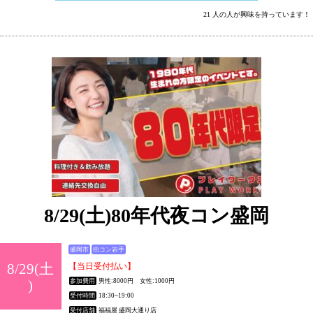
21 人の人が興味を持っています！
8/29(土)80年代夜コン盛岡
盛岡市
街コン岩手
8/29(土
【当日受付払い】
)
参加費用
男性:8000円 女性:1000円
受付時間
18:30~19:00
受付店舗
福福屋 盛岡大通り店