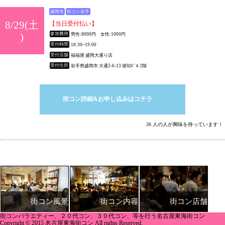
盛岡市
街コン岩手
8/29(土
【当日受付払い】
)
参加費用
男性:8000円 女性:1000円
受付時間
18:30~19:00
受付店舗
福福屋 盛岡大通り店
受付住所
岩手県盛岡市 大通2-6-13 琥珀ﾋﾞﾙ 2階
街コン詳細&お申し込みはコチラ
26 人の人が興味を持っています！
街コン内容
街コン店舗
街コン風景
街コンバラエティー、２０代コン、３０代コン、等を行う名古屋東海街コン
Copyright © 2015 名古屋東海街コン All rights Reserved.