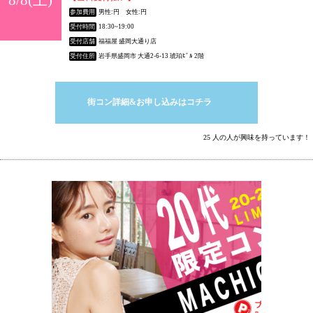
参加費用
男性:円 女性:円
受付時間
18:30~19:00
受付店舗
福福屋 盛岡大通り店
受付住所
岩手県盛岡市 大通2-6-13 琥珀ﾋﾞﾙ 2階
街コン詳細&お申し込みはコチラ
25 人の人が興味を持っています！