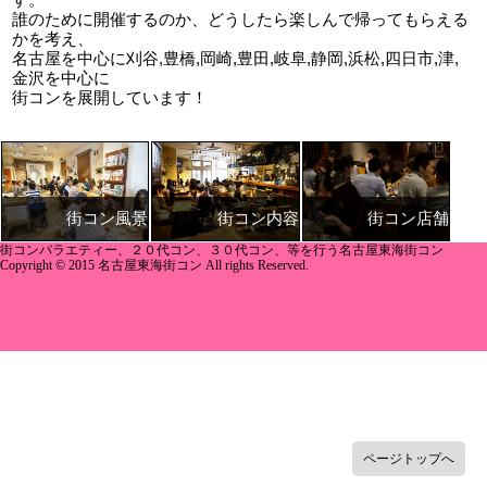
誰のために開催するのか、どうしたら楽しんで帰ってもらえる
かを考え、
名古屋
を中心に
刈谷
,
豊橋
,岡崎,豊田,岐阜,静岡,
浜松
,
四日市
,津,
金沢
を中心に
街コンを展開しています！
街コン内容
街コン店舗
街コン風景
街コンバラエティー、２０代コン、３０代コン、等を行う名古屋東海街コン
Copyright © 2015 名古屋東海街コン All rights Reserved.
ページトップへ