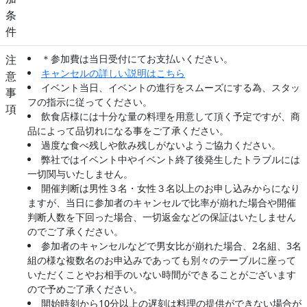
条
件
注
＊参加費は当日受付にてお支払いください。
キャンセルの詳しい説明はこちら
意
イベント当日、イベントの進行をスムーズにする為、スタッ
事
フの指示に従ってください。
項
飲食店様には十分な量の料理を用意して頂く予定ですが、商
品によって品切れになる事をご了承ください。
過度な食べ残しや飲み残しがないようご協力ください。
弊社ではイベント中やイベント終了後発生したトラブルには
一切関与いたしません。
開催判断は男性３名・女性３名以上のお申し込みからになり
ますが、当日に参加者のキャンセルで比率が崩れた場合や開催
判断人数を下回った場合、一切返金などの保証はいたしません
のでご了承ください。
参加者のキャンセルなどで男女比が崩れた場合、2名組、3名
組の様な複数名のお申込みであっても別々のテーブルに座って
いただくことやお相手のいない時間ができることがございます
ので予めご了承ください。
開始時刻から10分以上の遅刻は料理の提供ができない場合が