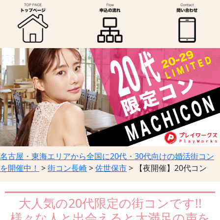
名古屋・東海エリアから全国に20代・30代向けの婚活街コン
を開催中！
>
街コン長崎
>
佐世保市
>
【夜開催】20代コン
大人気の20代限定の街コンです!!
様々な人と出会えると大満足の声を