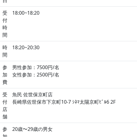
日
受
18:00~18:20
付
時
間
時
18:20~20:30
間
参
男性参加：7500円/名
加
女性参加：2500円/名
費
受
魚民 佐世保京町店
付
長崎県佐世保市下京町10-7 ｼﾈﾏ太陽京町ﾋﾞﾙ6 2F
店
舗
参
20歳〜29歳の男女
加