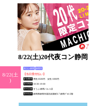
8/22(土)20代夜コン静岡
街コン静岡
静岡市
8/22(土
【当日受付払い】
)
参加費用
男性:8500円 女性:1000円
受付時間
18:30~19:00
受付店舗
すうぷ 静岡パルコ店
受付住所
静岡県静岡市葵区紺屋町6-7 静岡ﾊﾟﾙｺ 2階