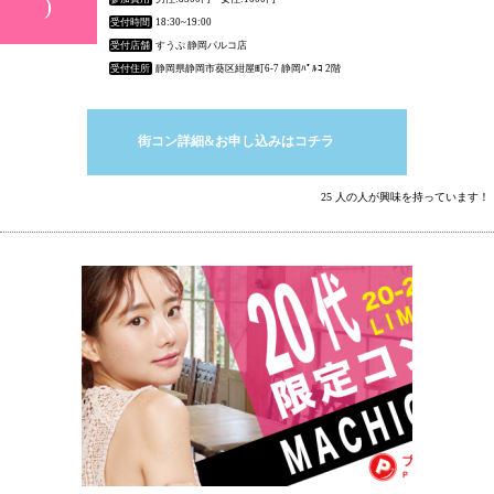
)
受付時間
18:30~19:00
受付店舗
すうぷ 静岡パルコ店
受付住所
静岡県静岡市葵区紺屋町6-7 静岡ﾊﾟﾙｺ 2階
街コン詳細&お申し込みはコチラ
25 人の人が興味を持っています！