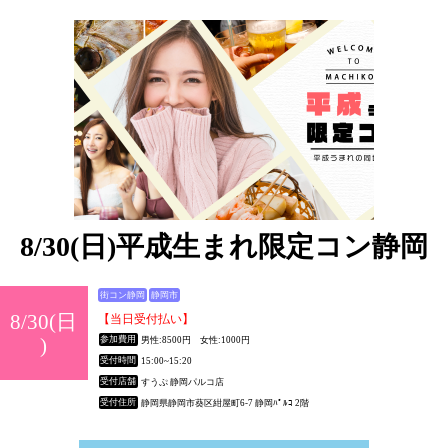
8/30(日)平成生まれ限定コン静岡
街コン静岡
静岡市
8/30(日
【当日受付払い】
)
参加費用
男性:8500円 女性:1000円
受付時間
15:00~15:20
受付店舗
すうぷ 静岡パルコ店
受付住所
静岡県静岡市葵区紺屋町6-7 静岡ﾊﾟﾙｺ 2階