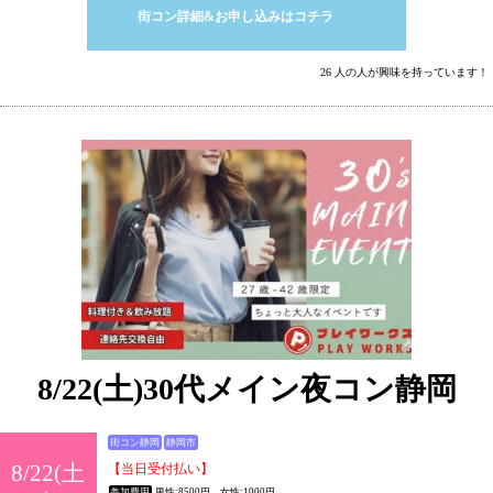
街コン詳細&お申し込みはコチラ
26 人の人が興味を持っています！
8/22(土)30代メイン夜コン静岡
街コン静岡
静岡市
8/22(土
【当日受付払い】
参加費用
男性:8500円 女性:1000円