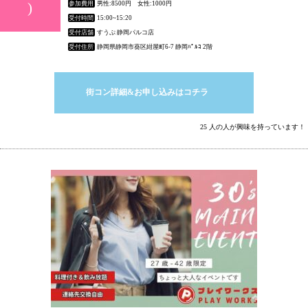
)
参加費用
男性:8500円 女性:1000円
受付時間
15:00~15:20
受付店舗
すうぷ 静岡パルコ店
受付住所
静岡県静岡市葵区紺屋町6-7 静岡ﾊﾟﾙｺ 2階
街コン詳細&お申し込みはコチラ
25 人の人が興味を持っています！