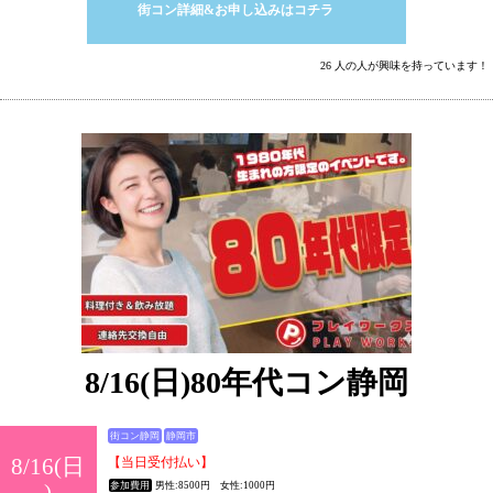
街コン詳細&お申し込みはコチラ
26 人の人が興味を持っています！
8/16(日)80年代コン静岡
街コン静岡
静岡市
8/16(日
【当日受付払い】
)
参加費用
男性:8500円 女性:1000円