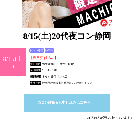
8/15(土)20代夜コン静岡
街コン静岡
静岡市
8/15(土
【当日受付払い】
)
参加費用
男性:8500円 女性:1000円
受付時間
18:30~19:00
受付店舗
すうぷ 静岡パルコ店
受付住所
静岡県静岡市葵区紺屋町6-7 静岡ﾊﾟﾙｺ 2階
街コン詳細&お申し込みはコチラ
34 人の人が興味を持っています！