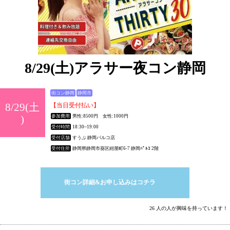
8/29(土)アラサー夜コン静岡
街コン静岡
静岡市
8/29(土
【当日受付払い】
)
参加費用
男性:8500円 女性:1000円
受付時間
18:30~19:00
受付店舗
すうぷ 静岡パルコ店
受付住所
静岡県静岡市葵区紺屋町6-7 静岡ﾊﾟﾙｺ 2階
街コン詳細&お申し込みはコチラ
26 人の人が興味を持っています！