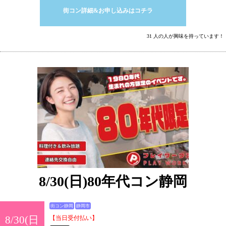
街コン詳細&お申し込みはコチラ
31 人の人が興味を持っています！
8/30(日)80年代コン静岡
街コン静岡
静岡市
8/30(日
【当日受付払い】