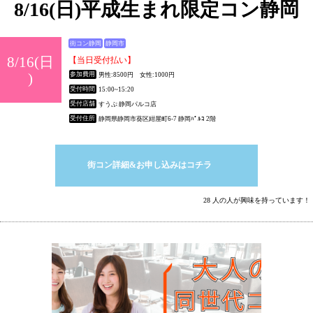
8/16(日)平成生まれ限定コン静岡
街コン静岡
静岡市
8/16(日
【当日受付払い】
)
参加費用
男性:8500円 女性:1000円
受付時間
15:00~15:20
受付店舗
すうぷ 静岡パルコ店
受付住所
静岡県静岡市葵区紺屋町6-7 静岡ﾊﾟﾙｺ 2階
街コン詳細&お申し込みはコチラ
28 人の人が興味を持っています！