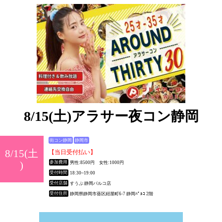
8/15(土)アラサー夜コン静岡
街コン静岡
静岡市
8/15(土
【当日受付払い】
)
参加費用
男性:8500円 女性:1000円
受付時間
18:30~19:00
受付店舗
すうぷ 静岡パルコ店
受付住所
静岡県静岡市葵区紺屋町6-7 静岡ﾊﾟﾙｺ 2階