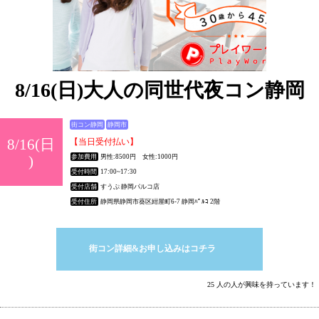
8/16(日)大人の同世代夜コン静岡
街コン静岡
静岡市
8/16(日
【当日受付払い】
)
参加費用
男性:8500円 女性:1000円
受付時間
17:00~17:30
受付店舗
すうぷ 静岡パルコ店
受付住所
静岡県静岡市葵区紺屋町6-7 静岡ﾊﾟﾙｺ 2階
街コン詳細&お申し込みはコチラ
25 人の人が興味を持っています！