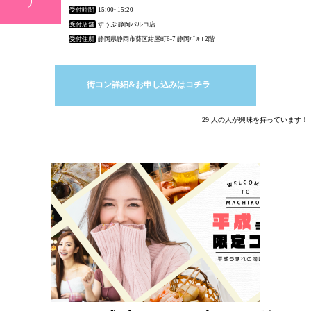
受付時間
15:00~15:20
受付店舗
すうぷ 静岡パルコ店
受付住所
静岡県静岡市葵区紺屋町6-7 静岡ﾊﾟﾙｺ 2階
街コン詳細&お申し込みはコチラ
29 人の人が興味を持っています！