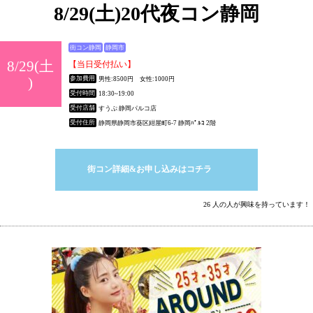
8/29(土)20代夜コン静岡
街コン静岡
静岡市
8/29(土
【当日受付払い】
)
参加費用
男性:8500円 女性:1000円
受付時間
18:30~19:00
受付店舗
すうぷ 静岡パルコ店
受付住所
静岡県静岡市葵区紺屋町6-7 静岡ﾊﾟﾙｺ 2階
街コン詳細&お申し込みはコチラ
26 人の人が興味を持っています！