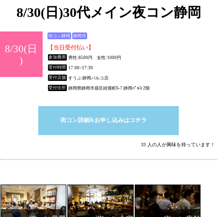
8/30(日)30代メイン夜コン静岡
街コン静岡
静岡市
8/30(日
【当日受付払い】
)
参加費用
男性:8500円 女性:1000円
受付時間
17:00~17:30
受付店舗
すうぷ 静岡パルコ店
受付住所
静岡県静岡市葵区紺屋町6-7 静岡ﾊﾟﾙｺ 2階
街コン詳細&お申し込みはコチラ
33 人の人が興味を持っています！