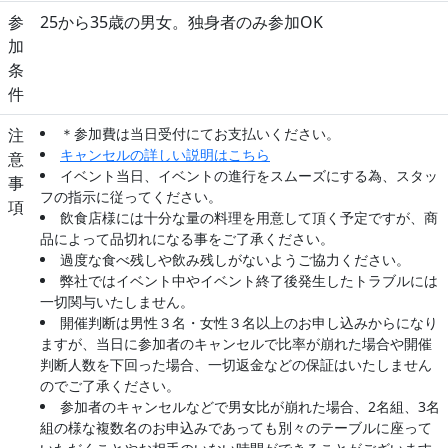
参
25から35歳の男女。独身者のみ参加OK
加
条
件
注
＊参加費は当日受付にてお支払いください。
キャンセルの詳しい説明はこちら
意
イベント当日、イベントの進行をスムーズにする為、スタッ
事
フの指示に従ってください。
項
飲食店様には十分な量の料理を用意して頂く予定ですが、商
品によって品切れになる事をご了承ください。
過度な食べ残しや飲み残しがないようご協力ください。
弊社ではイベント中やイベント終了後発生したトラブルには
一切関与いたしません。
開催判断は男性３名・女性３名以上のお申し込みからになり
ますが、当日に参加者のキャンセルで比率が崩れた場合や開催
判断人数を下回った場合、一切返金などの保証はいたしません
のでご了承ください。
参加者のキャンセルなどで男女比が崩れた場合、2名組、3名
組の様な複数名のお申込みであっても別々のテーブルに座って