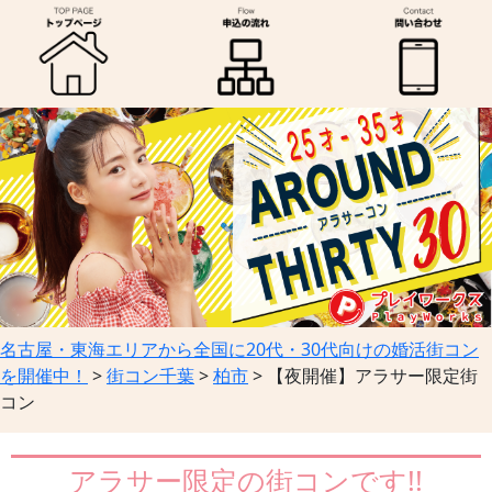
名古屋・東海エリアから全国に20代・30代向けの婚活街コン
を開催中！
>
街コン千葉
>
柏市
>
【夜開催】アラサー限定街
コン
アラサー限定の街コンです!!