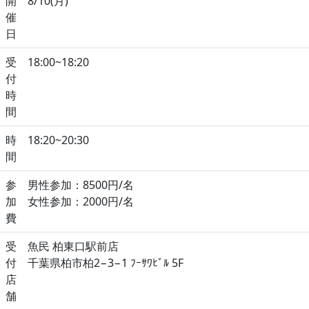
開
8/10(月)
催
日
受
18:00~18:20
付
時
間
時
18:20~20:30
間
参
男性参加：8500円/名
加
女性参加：2000円/名
費
受
魚民 柏東口駅前店
付
千葉県柏市柏2−3−1 ﾌｰｻﾜﾋﾞﾙ 5F
店
舗