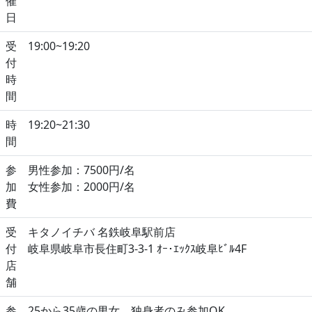
催
日
受
19:00~19:20
付
時
間
時
19:20~21:30
間
参
男性参加：7500円/名
加
女性参加：2000円/名
費
受
キタノイチバ 名鉄岐阜駅前店
付
岐阜県岐阜市長住町3-3-1 ｵｰ･ｴｯｸｽ岐阜ﾋﾞﾙ4F
店
舗
参
25から35歳の男女。独身者のみ参加OK