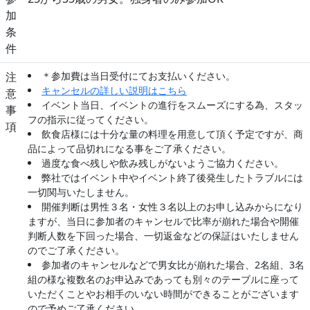
加
条
件
注
＊参加費は当日受付にてお支払いください。
キャンセルの詳しい説明はこちら
意
イベント当日、イベントの進行をスムーズにする為、スタッ
事
フの指示に従ってください。
項
飲食店様には十分な量の料理を用意して頂く予定ですが、商
品によって品切れになる事をご了承ください。
過度な食べ残しや飲み残しがないようご協力ください。
弊社ではイベント中やイベント終了後発生したトラブルには
一切関与いたしません。
開催判断は男性３名・女性３名以上のお申し込みからになり
ますが、当日に参加者のキャンセルで比率が崩れた場合や開催
判断人数を下回った場合、一切返金などの保証はいたしません
のでご了承ください。
参加者のキャンセルなどで男女比が崩れた場合、2名組、3名
組の様な複数名のお申込みであっても別々のテーブルに座って
いただくことやお相手のいない時間ができることがございます
ので予めご了承ください。