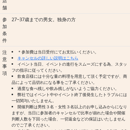
店
舗
参
27~37歳までの男女。独身の方
加
条
件
注
＊参加費は当日受付にてお支払いください。
キャンセルの詳しい説明はこちら
意
イベント当日、イベントの進行をスムーズにする為、スタッ
事
フの指示に従ってください。
項
飲食店様には十分な量の料理を用意して頂く予定ですが、商
品によって品切れになる事をご了承ください。
過度な食べ残しや飲み残しがないようご協力ください。
弊社ではイベント中やイベント終了後発生したトラブルには
一切関与いたしません。
開催判断は男性３名・女性３名以上のお申し込みからになり
ますが、当日に参加者のキャンセルで比率が崩れた場合や開催
判断人数を下回った場合、一切返金などの保証はいたしません
のでご了承ください。