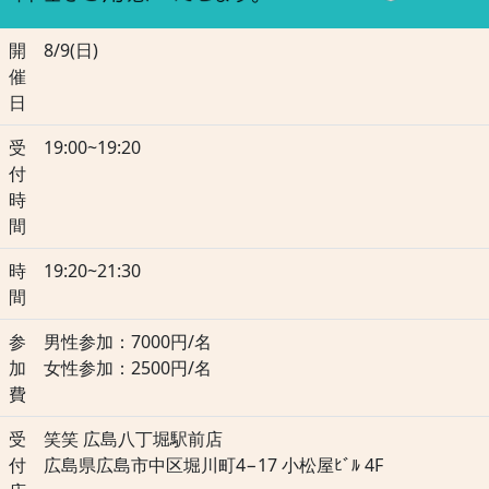
開
8/9(日)
催
日
受
19:00~19:20
付
時
間
時
19:20~21:30
間
参
男性参加：7000円/名
加
女性参加：2500円/名
費
受
笑笑 広島八丁堀駅前店
付
広島県広島市中区堀川町4−17 小松屋ﾋﾞﾙ 4F