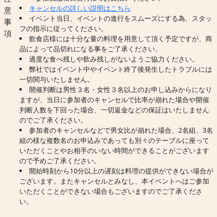
キャンセルの詳しい説明はこちら
意
イベント当日、イベントの進行をスムーズにする為、スタッ
事
フの指示に従ってください。
項
飲食店様には十分な量の料理を用意して頂く予定ですが、商
品によって品切れになる事をご了承ください。
過度な食べ残しや飲み残しがないようご協力ください。
弊社ではイベント中やイベント終了後発生したトラブルには
一切関与いたしません。
開催判断は男性３名・女性３名以上のお申し込みからになり
ますが、当日に参加者のキャンセルで比率が崩れた場合や開催
判断人数を下回った場合、一切返金などの保証はいたしません
のでご了承ください。
参加者のキャンセルなどで男女比が崩れた場合、2名組、3名
組の様な複数名のお申込みであっても別々のテーブルに座って
いただくことやお相手のいない時間ができることがございます
ので予めご了承ください。
開始時刻から10分以上の遅刻は料理の提供ができない場合が
ございます。またキャンセルとみなし、本イベントへはご参加
いただくことができない場合もございますのでご了承くださ
い。