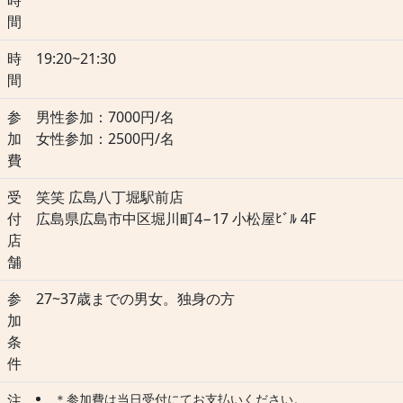
時
間
時
19:20~21:30
間
参
男性参加：7000円/名
加
女性参加：2500円/名
費
受
笑笑 広島八丁堀駅前店
付
広島県広島市中区堀川町4−17 小松屋ﾋﾞﾙ 4F
店
舗
参
27~37歳までの男女。独身の方
加
条
件
注
＊参加費は当日受付にてお支払いください。