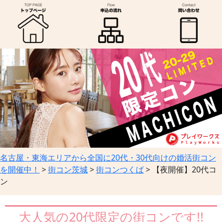
名古屋・東海エリアから全国に20代・30代向けの婚活街コン
を開催中！
>
街コン茨城
>
街コンつくば
>
【夜開催】20代コ
ン
大人気の20代限定の街コンです!!