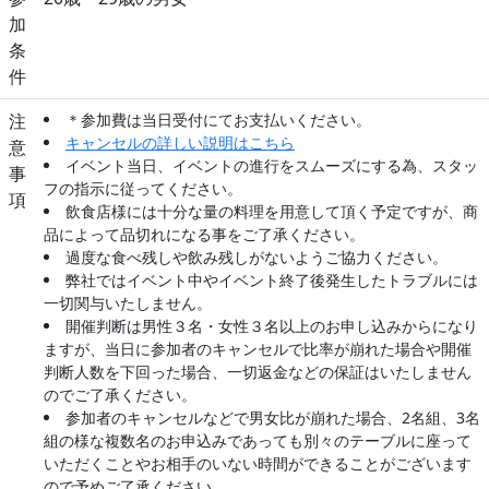
加
条
件
注
＊参加費は当日受付にてお支払いください。
キャンセルの詳しい説明はこちら
意
イベント当日、イベントの進行をスムーズにする為、スタッ
事
フの指示に従ってください。
項
飲食店様には十分な量の料理を用意して頂く予定ですが、商
品によって品切れになる事をご了承ください。
過度な食べ残しや飲み残しがないようご協力ください。
弊社ではイベント中やイベント終了後発生したトラブルには
一切関与いたしません。
開催判断は男性３名・女性３名以上のお申し込みからになり
ますが、当日に参加者のキャンセルで比率が崩れた場合や開催
判断人数を下回った場合、一切返金などの保証はいたしません
のでご了承ください。
参加者のキャンセルなどで男女比が崩れた場合、2名組、3名
組の様な複数名のお申込みであっても別々のテーブルに座って
いただくことやお相手のいない時間ができることがございます
ので予めご了承ください。