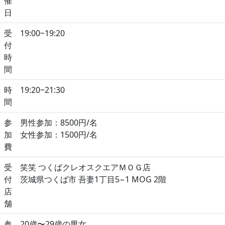
催
日
受
19:00~19:20
付
時
間
時
19:20~21:30
間
参
男性参加：8500円/名
加
女性参加：1500円/名
費
受
笑笑 つくばクレオスクエアＭＯＧ店
付
茨城県つくば市 吾妻1丁目5−1 MOG 2階
店
舗
参
20歳〜29歳の男女