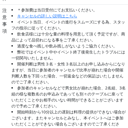
注
＊参加費は当日受付にてお支払いください。
キャンセルの詳しい説明はこちら
意
イベント当日、イベントの進行をスムーズにする為、スタッ
事
フの指示に従ってください。
項
飲食店様には十分な量の料理を用意して頂く予定ですが、商
品によって品切れになる事をご了承ください。
過度な食べ残しや飲み残しがないようご協力ください。
弊社ではイベント中やイベント終了後発生したトラブルには
一切関与いたしません。
開催判断は男性３名・女性３名以上のお申し込みからになり
ますが、当日に参加者のキャンセルで比率が崩れた場合や開催
判断人数を下回った場合、一切返金などの保証はいたしません
のでご了承ください。
参加者のキャンセルなどで男女比が崩れた場合、2名組、3名
組の様な複数名のお申込みであっても別々のテーブルに座って
いただくことやお相手のいない時間ができることがございます
ので予めご了承ください。
開始時刻から10分以上の遅刻は料理の提供ができない場合が
ございます。またキャンセルとみなし、本イベントへはご参加
いただくことができない場合もございますのでご了承くださ