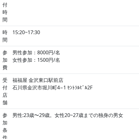
付
時
間
時
15:20~17:30
間
参
男性参加：8000円/名
加
女性参加：1500円/名
費
受
福福屋 金沢東口駅前店
付
石川県金沢市堀川町4−1 ｾﾝﾄﾗﾙﾋﾞﾙ2F
店
舗
参
男性:23歳〜29歳。女性20~27歳までの独身の男女
加
条
件