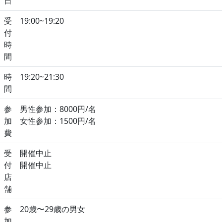
日
受
19:00~19:20
付
時
間
時
19:20~21:30
間
参
男性参加：8000円/名
加
女性参加：1500円/名
費
受
開催中止
付
開催中止
店
舗
参
20歳〜29歳の男女
加