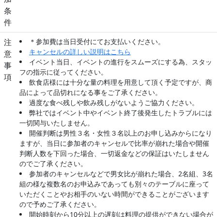
条
件
注
＊参加費は当日受付にてお支払いください。
キャンセルの詳しい説明はこちら
意
イベント当日、イベントの進行をスムーズにする為、スタッ
事
フの指示に従ってください。
項
飲食店様には十分な量の料理を用意して頂く予定ですが、商
品によって品切れになる事をご了承ください。
過度な食べ残しや飲み残しがないようご協力ください。
弊社ではイベント中やイベント終了後発生したトラブルには
一切関与いたしません。
開催判断は男性３名・女性３名以上のお申し込みからになり
ますが、当日に参加者のキャンセルで比率が崩れた場合や開催
判断人数を下回った場合、一切返金などの保証はいたしません
のでご了承ください。
参加者のキャンセルなどで男女比が崩れた場合、2名組、3名
組の様な複数名のお申込みであっても別々のテーブルに座って
いただくことやお相手のいない時間ができることがございます
ので予めご了承ください。
開始時刻から10分以上の遅刻は料理の提供ができない場合が