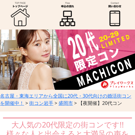
名古屋・東海エリアから全国に20代・30代向けの婚活街コン
を開催中！
>
街コン岩手
>
盛岡市
>
【夜開催】20代コン
大人気の20代限定の街コンです!!
様々な人と出会えると大満足の声を