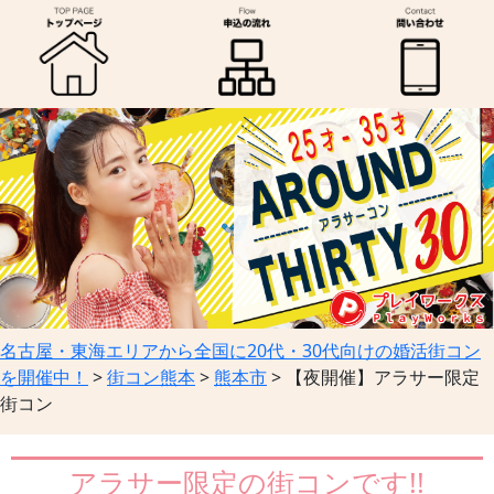
名古屋・東海エリアから全国に20代・30代向けの婚活街コン
を開催中！
>
街コン熊本
>
熊本市
>
【夜開催】アラサー限定
街コン
アラサー限定の街コンです!!