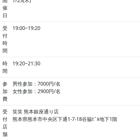
開
7/23(木)
催
日
受
19:00~19:20
付
時
間
時
19:20~21:30
間
参
男性参加：7000円/名
加
女性参加：2900円/名
費
受
笑笑 熊本銀座通り店
付
熊本県熊本市中央区下通1-7-18谷脇ﾋﾞﾙ地下1階
店
舗