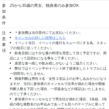
参
25から35歳の男女。独身者のみ参加OK
加
条
件
注
＊参加費は当日受付にてお支払いください。
キャンセルの詳しい説明はこちら
意
イベント当日、イベントの進行をスムーズにする為、スタッ
事
フの指示に従ってください。
項
飲食店様には十分な量の料理を用意して頂く予定ですが、商
品によって品切れになる事をご了承ください。
過度な食べ残しや飲み残しがないようご協力ください。
弊社ではイベント中やイベント終了後発生したトラブルには
一切関与いたしません。
開催判断は男性３名・女性３名以上のお申し込みからになり
ますが、当日に参加者のキャンセルで比率が崩れた場合や開催
判断人数を下回った場合、一切返金などの保証はいたしません
のでご了承ください。
参加者のキャンセルなどで男女比が崩れた場合、2名組、3名
組の様な複数名のお申込みであっても別々のテーブルに座って