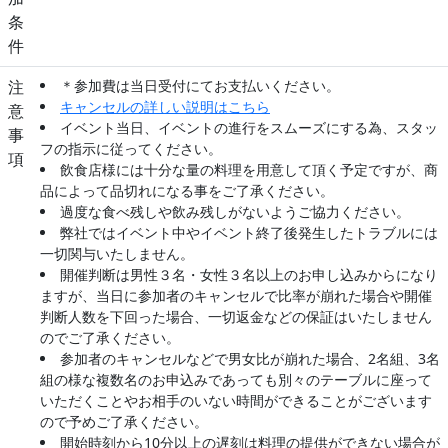
条
件
注
＊参加費は当日受付にてお支払いください。
キャンセルの詳しい説明はこちら
意
イベント当日、イベントの進行をスムーズにする為、スタッ
事
フの指示に従ってください。
項
飲食店様には十分な量の料理を用意して頂く予定ですが、商
品によって品切れになる事をご了承ください。
過度な食べ残しや飲み残しがないようご協力ください。
弊社ではイベント中やイベント終了後発生したトラブルには
一切関与いたしません。
開催判断は男性３名・女性３名以上のお申し込みからになり
ますが、当日に参加者のキャンセルで比率が崩れた場合や開催
判断人数を下回った場合、一切返金などの保証はいたしません
のでご了承ください。
参加者のキャンセルなどで男女比が崩れた場合、2名組、3名
組の様な複数名のお申込みであっても別々のテーブルに座って
いただくことやお相手のいない時間ができることがございます
ので予めご了承ください。
開始時刻から10分以上の遅刻は料理の提供ができない場合が