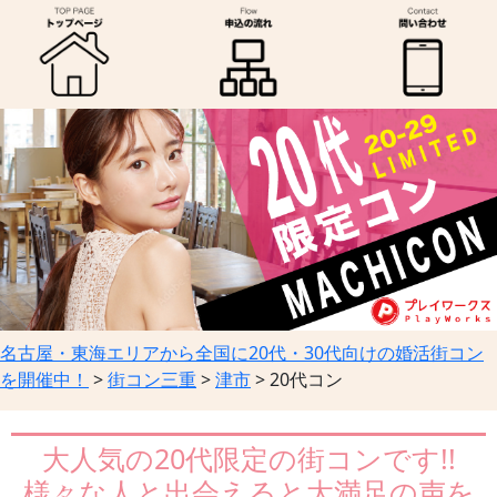
名古屋・東海エリアから全国に20代・30代向けの婚活街コン
を開催中！
>
街コン三重
>
津市
>
20代コン
大人気の20代限定の街コンです!!
様々な人と出会えると大満足の声を