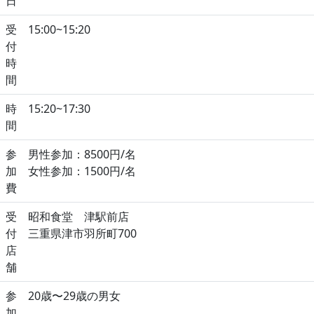
日
受
15:00~15:20
付
時
間
時
15:20~17:30
間
参
男性参加：8500円/名
加
女性参加：1500円/名
費
受
昭和食堂 津駅前店
付
三重県津市羽所町700
店
舗
参
20歳〜29歳の男女
加