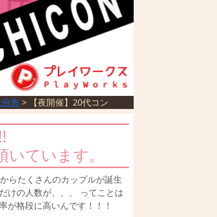
大分市
>
【夜開催】20代コン
!
頂いています。
こからたくさんのカップルが誕生
だけの人数が、、、 ってことは
確率が格段に高いんです！！！