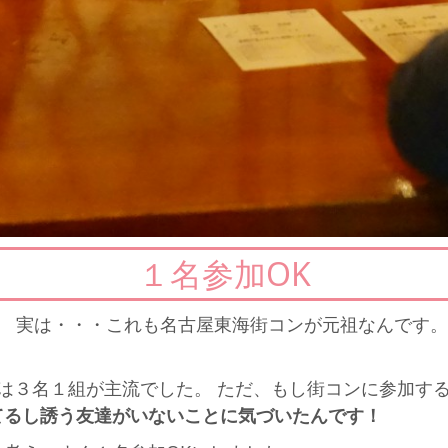
１名参加OK
。 実は・・・これも名古屋東海街コンが元祖なんです。
は３名１組が主流でした。 ただ、もし街コンに参加す
てるし誘う友達がいないことに気づいたんです！