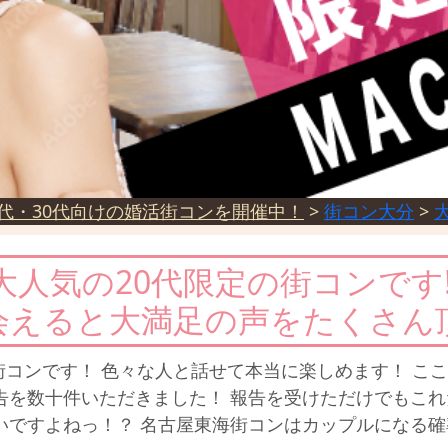
代・30代向けの婚活街コンを開催中！
>
街コン大分
>
大人気の20代限定の街コンです!
会えると大満足の声をたくさん
街コンです！ 色々な人と話せて本当に楽しめます！ こ
告を数十件いただきました！ 報告を受けただけでもこれ
いですよねっ！？ 名古屋東海街コンはカップルになる