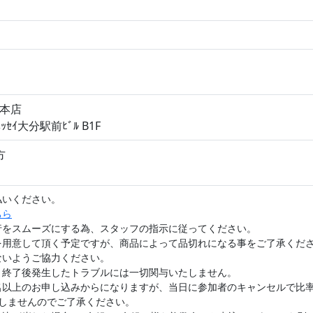
総本店
ｯｾｲ大分駅前ﾋﾞﾙ B1F
方
払いください。
ちら
行をスムーズにする為、スタッフの指示に従ってください。
を用意して頂く予定ですが、商品によって品切れになる事をご了承くだ
ないようご協力ください。
ト終了後発生したトラブルには一切関与いたしません。
名以上のお申し込みからになりますが、当日に参加者のキャンセルで比
しませんのでご了承ください。