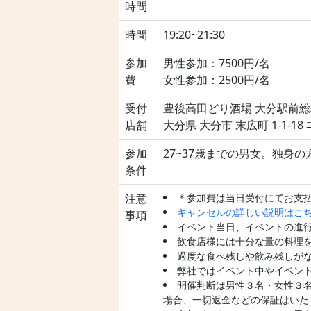
時間
時間
19:20~21:30
参加
男性参加：7500円/名
費
女性参加：2500円/名
受付
豊後高田どり酒場 大分駅前
店舗
大分県 大分市 末広町 1-1-18 ﾆ
参加
27~37歳までの男女。独身の
条件
注意
＊参加費は当日受付にてお支
キャンセルの詳しい説明はこ
事項
イベント当日、イベントの進
飲食店様には十分な量の料理
過度な食べ残しや飲み残しが
弊社ではイベント中やイベン
開催判断は男性３名・女性３
場合、一切返金などの保証はいた