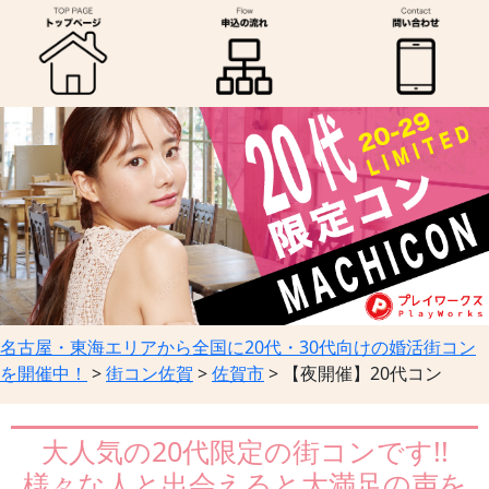
名古屋・東海エリアから全国に20代・30代向けの婚活街コン
を開催中！
>
街コン佐賀
>
佐賀市
>
【夜開催】20代コン
大人気の20代限定の街コンです!!
様々な人と出会えると大満足の声を