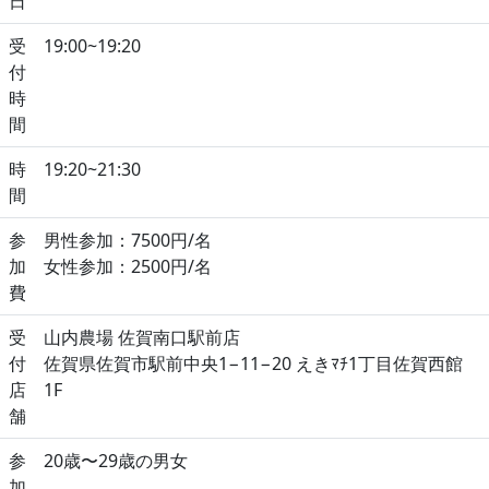
日
受
19:00~19:20
付
時
間
時
19:20~21:30
間
参
男性参加：7500円/名
加
女性参加：2500円/名
費
受
山内農場 佐賀南口駅前店
付
佐賀県佐賀市駅前中央1−11−20 えきﾏﾁ1丁目佐賀西館
店
1F
舗
参
20歳〜29歳の男女
加