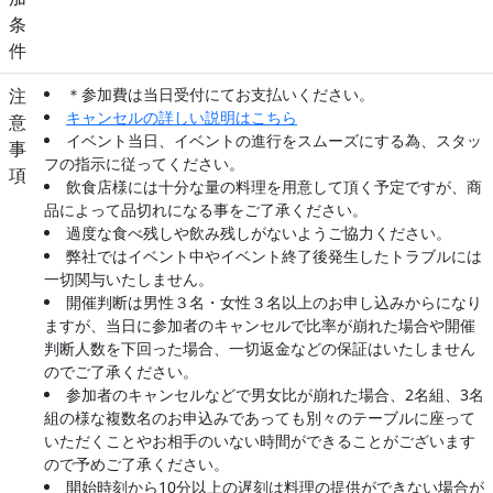
条
件
注
＊参加費は当日受付にてお支払いください。
キャンセルの詳しい説明はこちら
意
イベント当日、イベントの進行をスムーズにする為、スタッ
事
フの指示に従ってください。
項
飲食店様には十分な量の料理を用意して頂く予定ですが、商
品によって品切れになる事をご了承ください。
過度な食べ残しや飲み残しがないようご協力ください。
弊社ではイベント中やイベント終了後発生したトラブルには
一切関与いたしません。
開催判断は男性３名・女性３名以上のお申し込みからになり
ますが、当日に参加者のキャンセルで比率が崩れた場合や開催
判断人数を下回った場合、一切返金などの保証はいたしません
のでご了承ください。
参加者のキャンセルなどで男女比が崩れた場合、2名組、3名
組の様な複数名のお申込みであっても別々のテーブルに座って
いただくことやお相手のいない時間ができることがございます
ので予めご了承ください。
開始時刻から10分以上の遅刻は料理の提供ができない場合が