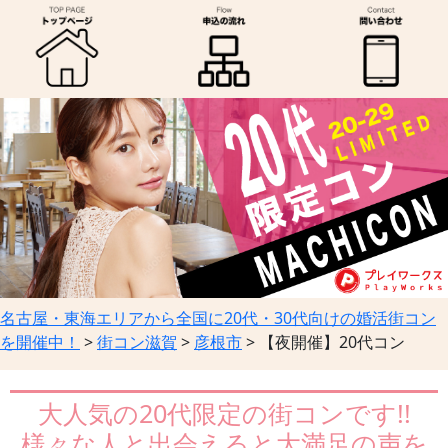
名古屋・東海エリアから全国に20代・30代向けの婚活街コン
を開催中！
>
街コン滋賀
>
彦根市
>
【夜開催】20代コン
大人気の20代限定の街コンです!!
様々な人と出会えると大満足の声を