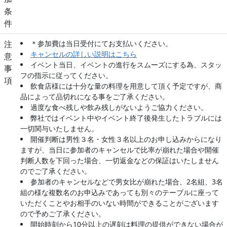
条
件
注
＊参加費は当日受付にてお支払いください。
キャンセルの詳しい説明はこちら
意
イベント当日、イベントの進行をスムーズにする為、スタッ
事
フの指示に従ってください。
項
飲食店様には十分な量の料理を用意して頂く予定ですが、商
品によって品切れになる事をご了承ください。
過度な食べ残しや飲み残しがないようご協力ください。
弊社ではイベント中やイベント終了後発生したトラブルには
一切関与いたしません。
開催判断は男性３名・女性３名以上のお申し込みからになり
ますが、当日に参加者のキャンセルで比率が崩れた場合や開催
判断人数を下回った場合、一切返金などの保証はいたしません
のでご了承ください。
参加者のキャンセルなどで男女比が崩れた場合、2名組、3名
組の様な複数名のお申込みであっても別々のテーブルに座って
いただくことやお相手のいない時間ができることがございます
ので予めご了承ください。
開始時刻から10分以上の遅刻は料理の提供ができない場合が