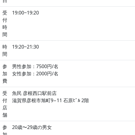
日
受
19:00~19:20
付
時
間
時
19:20~21:30
間
参
男性参加：7500円/名
加
女性参加：2000円/名
費
受
魚民 彦根西口駅前店
付
滋賀県彦根市旭町9−11 石原ﾋﾞﾙ 2階
店
舗
参
20歳〜29歳の男女
加