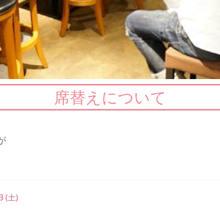
席替えについて
が
3 (土)