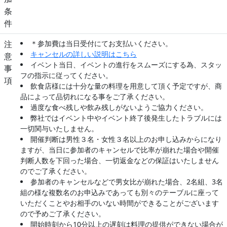
条
件
注
＊参加費は当日受付にてお支払いください。
キャンセルの詳しい説明はこちら
意
イベント当日、イベントの進行をスムーズにする為、スタッ
事
フの指示に従ってください。
項
飲食店様には十分な量の料理を用意して頂く予定ですが、商
品によって品切れになる事をご了承ください。
過度な食べ残しや飲み残しがないようご協力ください。
弊社ではイベント中やイベント終了後発生したトラブルには
一切関与いたしません。
開催判断は男性３名・女性３名以上のお申し込みからになり
ますが、当日に参加者のキャンセルで比率が崩れた場合や開催
判断人数を下回った場合、一切返金などの保証はいたしません
のでご了承ください。
参加者のキャンセルなどで男女比が崩れた場合、2名組、3名
組の様な複数名のお申込みであっても別々のテーブルに座って
いただくことやお相手のいない時間ができることがございます
ので予めご了承ください。
開始時刻から10分以上の遅刻は料理の提供ができない場合が