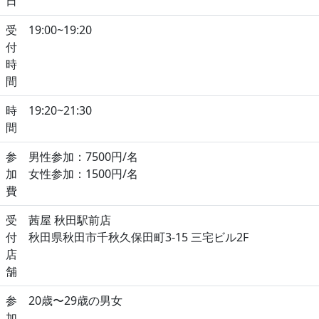
日
受
19:00~19:20
付
時
間
時
19:20~21:30
間
参
男性参加：7500円/名
加
女性参加：1500円/名
費
受
茜屋 秋田駅前店
付
秋田県秋田市千秋久保田町3-15 三宅ビル2F
店
舗
参
20歳〜29歳の男女
加