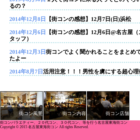
るの？
2014年12月8日
【街コンの感想】12月7日(日)浜松
2014年12月6日
【街コンの感想】12月6日@名古屋（
タッフ）
2014年12月3日
街コンでよく聞かれることをまとめ
たよー
2014年8月7日
活用注意！！！男性を虜にする超心理
街コン内容
街コン店舗
街コン風景
街コンバラエティー、２０代コン、３０代コン、等を行う名古屋東海街コン
Copyright © 2015 名古屋東海街コン All rights Reserved.