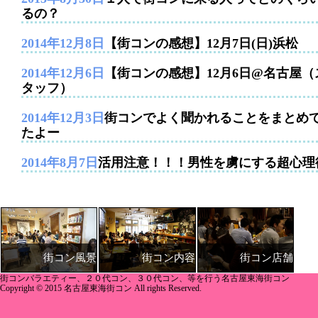
るの？
2014年12月8日
【街コンの感想】12月7日(日)浜松
2014年12月6日
【街コンの感想】12月6日@名古屋（
タッフ）
2014年12月3日
街コンでよく聞かれることをまとめ
たよー
2014年8月7日
活用注意！！！男性を虜にする超心理
街コン内容
街コン店舗
街コン風景
街コンバラエティー、２０代コン、３０代コン、等を行う名古屋東海街コン
Copyright © 2015 名古屋東海街コン All rights Reserved.