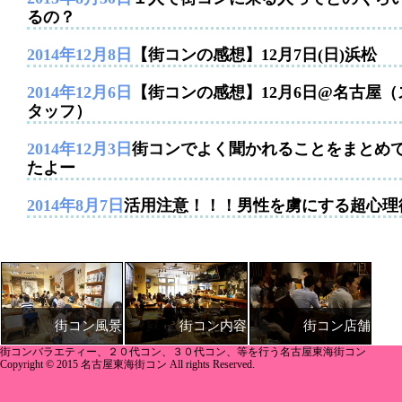
るの？
2014年12月8日
【街コンの感想】12月7日(日)浜松
2014年12月6日
【街コンの感想】12月6日@名古屋（
タッフ）
2014年12月3日
街コンでよく聞かれることをまとめ
たよー
2014年8月7日
活用注意！！！男性を虜にする超心理
街コン内容
街コン店舗
街コン風景
街コンバラエティー、２０代コン、３０代コン、等を行う名古屋東海街コン
Copyright © 2015 名古屋東海街コン All rights Reserved.