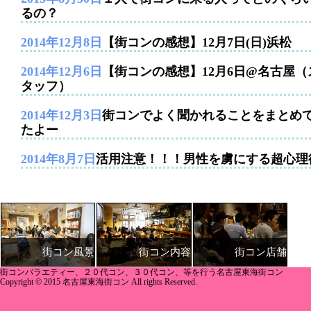
るの？
2014年12月8日
【街コンの感想】12月7日(日)浜松
2014年12月6日
【街コンの感想】12月6日@名古屋（
タッフ）
2014年12月3日
街コンでよく聞かれることをまとめ
たよー
2014年8月7日
活用注意！！！男性を虜にする超心理
街コン内容
街コン店舗
街コン風景
街コンバラエティー、２０代コン、３０代コン、等を行う名古屋東海街コン
Copyright © 2015 名古屋東海街コン All rights Reserved.