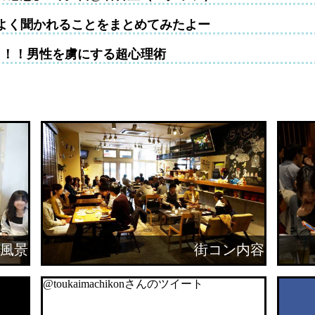
よく聞かれることをまとめてみたよー
！！！男性を虜にする超心理術
風景
街コン内容
@toukaimachikonさんのツイート