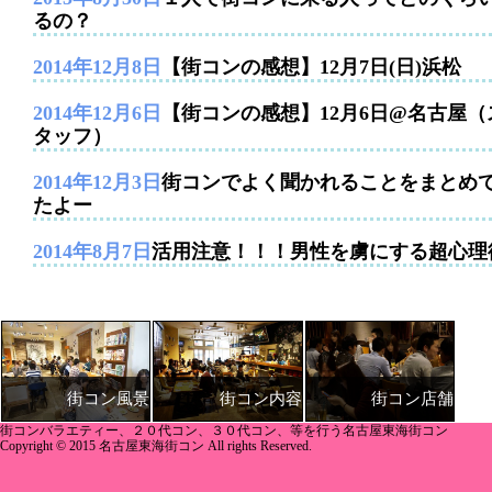
るの？
2014年12月8日
【街コンの感想】12月7日(日)浜松
2014年12月6日
【街コンの感想】12月6日@名古屋（
タッフ）
2014年12月3日
街コンでよく聞かれることをまとめ
たよー
2014年8月7日
活用注意！！！男性を虜にする超心理
街コン内容
街コン店舗
街コン風景
街コンバラエティー、２０代コン、３０代コン、等を行う名古屋東海街コン
Copyright © 2015 名古屋東海街コン All rights Reserved.