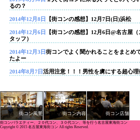
るの？
2014年12月8日
【街コンの感想】12月7日(日)浜松
2014年12月6日
【街コンの感想】12月6日@名古屋（
タッフ）
2014年12月3日
街コンでよく聞かれることをまとめ
たよー
2014年8月7日
活用注意！！！男性を虜にする超心理
街コン内容
街コン店舗
街コン風景
街コンバラエティー、２０代コン、３０代コン、等を行う名古屋東海街コン
Copyright © 2015 名古屋東海街コン All rights Reserved.