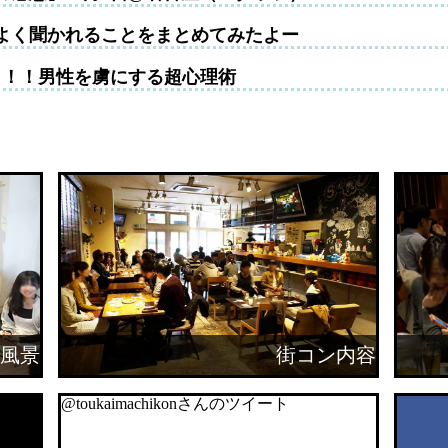
よく聞かれることをまとめてみたよー
！！！男性を虜にする超心理術
風景
街コン内容
@toukaimachikonさんのツイート