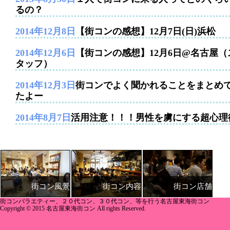
るの？
2014年12月8日
【街コンの感想】12月7日(日)浜松
2014年12月6日
【街コンの感想】12月6日@名古屋（
タッフ）
2014年12月3日
街コンでよく聞かれることをまとめ
たよー
2014年8月7日
活用注意！！！男性を虜にする超心理
街コン内容
街コン店舗
街コン風景
街コンバラエティー、２０代コン、３０代コン、等を行う名古屋東海街コン
Copyright © 2015 名古屋東海街コン All rights Reserved.