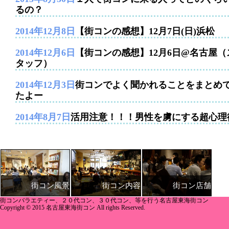
るの？
2014年12月8日
【街コンの感想】12月7日(日)浜松
2014年12月6日
【街コンの感想】12月6日@名古屋（
タッフ）
2014年12月3日
街コンでよく聞かれることをまとめ
たよー
2014年8月7日
活用注意！！！男性を虜にする超心理
街コン内容
街コン店舗
街コン風景
街コンバラエティー、２０代コン、３０代コン、等を行う名古屋東海街コン
Copyright © 2015 名古屋東海街コン All rights Reserved.