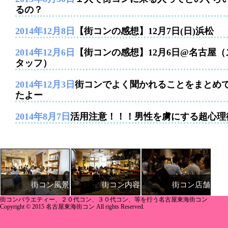
るの？
2014年12月8日
【街コンの感想】12月7日(日)浜松
2014年12月6日
【街コンの感想】12月6日@名古屋（
タッフ）
2014年12月3日
街コンでよく聞かれることをまとめ
たよー
2014年8月7日
活用注意！！！男性を虜にする超心理
街コン内容
街コン店舗
街コン風景
街コンバラエティー、２０代コン、３０代コン、等を行う名古屋東海街コン
Copyright © 2015 名古屋東海街コン All rights Reserved.