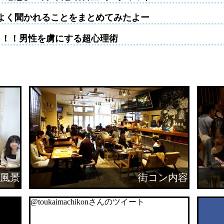
よく聞かれることをまとめてみたよー
！！！男性を虜にする超心理術
風景
街コン内容
@toukaimachikonさんのツイート