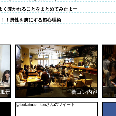
よく聞かれることをまとめてみたよー
！！！男性を虜にする超心理術
風景
街コン内容
@toukaimachikonさんのツイート