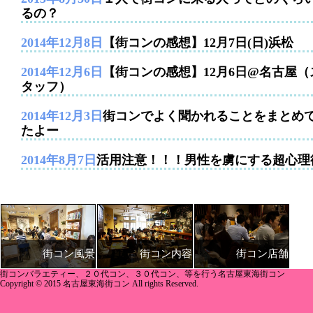
るの？
2014年12月8日
【街コンの感想】12月7日(日)浜松
2014年12月6日
【街コンの感想】12月6日@名古屋（
タッフ）
2014年12月3日
街コンでよく聞かれることをまとめ
たよー
2014年8月7日
活用注意！！！男性を虜にする超心理
街コン内容
街コン店舗
街コン風景
街コンバラエティー、２０代コン、３０代コン、等を行う名古屋東海街コン
Copyright © 2015 名古屋東海街コン All rights Reserved.