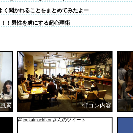
よく聞かれることをまとめてみたよー
！！！男性を虜にする超心理術
風景
街コン内容
@toukaimachikonさんのツイート