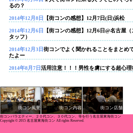
るの？
2014年12月8日
【街コンの感想】12月7日(日)浜松
2014年12月6日
【街コンの感想】12月6日@名古屋（
タッフ）
2014年12月3日
街コンでよく聞かれることをまとめ
たよー
2014年8月7日
活用注意！！！男性を虜にする超心理
街コン内容
街コン店舗
街コン風景
街コンバラエティー、２０代コン、３０代コン、等を行う名古屋東海街コン
Copyright © 2015 名古屋東海街コン All rights Reserved.