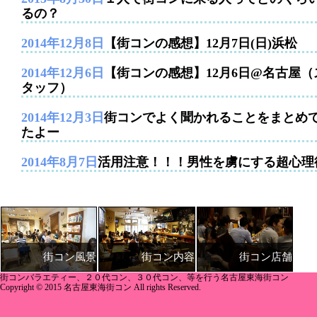
るの？
2014年12月8日
【街コンの感想】12月7日(日)浜松
2014年12月6日
【街コンの感想】12月6日@名古屋（
タッフ）
2014年12月3日
街コンでよく聞かれることをまとめ
たよー
2014年8月7日
活用注意！！！男性を虜にする超心理
街コン内容
街コン店舗
街コン風景
街コンバラエティー、２０代コン、３０代コン、等を行う名古屋東海街コン
Copyright © 2015 名古屋東海街コン All rights Reserved.