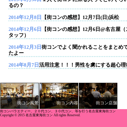
るの？
2014年12月8日
【街コンの感想】12月7日(日)浜松
2014年12月6日
【街コンの感想】12月6日@名古屋（
タッフ）
2014年12月3日
街コンでよく聞かれることをまとめ
たよー
2014年8月7日
活用注意！！！男性を虜にする超心理
街コン内容
街コン店舗
街コン風景
街コンバラエティー、２０代コン、３０代コン、等を行う名古屋東海街コン
Copyright © 2015 名古屋東海街コン All rights Reserved.