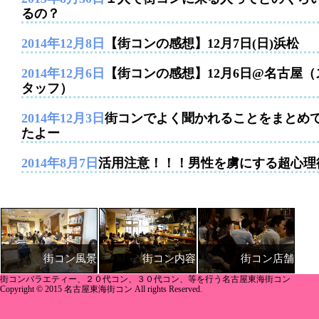
るの？
2014年12月8日
【街コンの感想】12月7日(日)浜松
2014年12月6日
【街コンの感想】12月6日@名古屋（
タッフ）
2014年12月3日
街コンでよく聞かれることをまとめ
たよー
2014年8月7日
活用注意！！！男性を虜にする超心理
街コン内容
街コン店舗
街コン風景
街コンバラエティー、２０代コン、３０代コン、等を行う名古屋東海街コン
Copyright © 2015 名古屋東海街コン All rights Reserved.