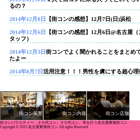
るの？
2014年12月8日
【街コンの感想】12月7日(日)浜松
2014年12月6日
【街コンの感想】12月6日@名古屋（
タッフ）
2014年12月3日
街コンでよく聞かれることをまとめ
たよー
2014年8月7日
活用注意！！！男性を虜にする超心理
街コン内容
街コン店舗
街コン風景
街コンバラエティー、２０代コン、３０代コン、等を行う名古屋東海街コン
Copyright © 2015 名古屋東海街コン All rights Reserved.