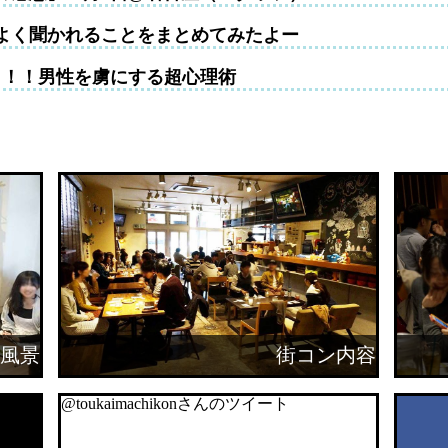
よく聞かれることをまとめてみたよー
！！！男性を虜にする超心理術
風景
街コン内容
@toukaimachikonさんのツイート