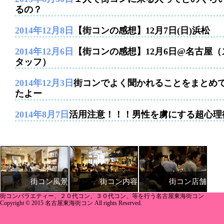
るの？
2014年12月8日
【街コンの感想】12月7日(日)浜松
2014年12月6日
【街コンの感想】12月6日@名古屋（
タッフ）
2014年12月3日
街コンでよく聞かれることをまとめ
たよー
2014年8月7日
活用注意！！！男性を虜にする超心理
街コン内容
街コン店舗
街コン風景
街コンバラエティー、２０代コン、３０代コン、等を行う名古屋東海街コン
Copyright © 2015 名古屋東海街コン All rights Reserved.