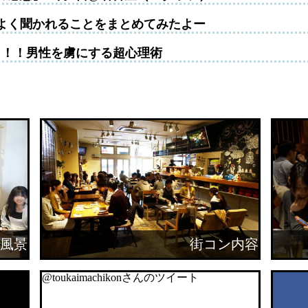
よく聞かれることをまとめてみたよー
！！！男性を虜にする超心理術
風景
街コン内容
@toukaimachikonさんのツイート