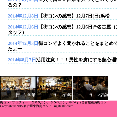
るの？
2014年12月8日
【街コンの感想】12月7日(日)浜松
2014年12月6日
【街コンの感想】12月6日@名古屋（
タッフ）
2014年12月3日
街コンでよく聞かれることをまとめ
たよー
2014年8月7日
活用注意！！！男性を虜にする超心理
街コン内容
街コン店舗
街コン風景
街コンバラエティー、２０代コン、３０代コン、等を行う名古屋東海街コン
Copyright © 2015 名古屋東海街コン All rights Reserved.