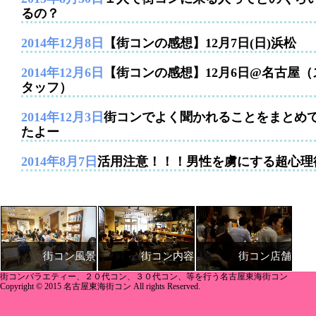
るの？
2014年12月8日
【街コンの感想】12月7日(日)浜松
2014年12月6日
【街コンの感想】12月6日@名古屋（
タッフ）
2014年12月3日
街コンでよく聞かれることをまとめ
たよー
2014年8月7日
活用注意！！！男性を虜にする超心理
街コン内容
街コン店舗
街コン風景
街コンバラエティー、２０代コン、３０代コン、等を行う名古屋東海街コン
Copyright © 2015 名古屋東海街コン All rights Reserved.