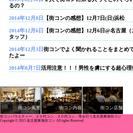
るの？
2014年12月8日
【街コンの感想】12月7日(日)浜松
2014年12月6日
【街コンの感想】12月6日@名古屋（
タッフ）
2014年12月3日
街コンでよく聞かれることをまとめ
たよー
2014年8月7日
活用注意！！！男性を虜にする超心理
街コン内容
街コン店舗
街コン風景
街コンバラエティー、２０代コン、３０代コン、等を行う名古屋東海街コン
Copyright © 2015 名古屋東海街コン All rights Reserved.