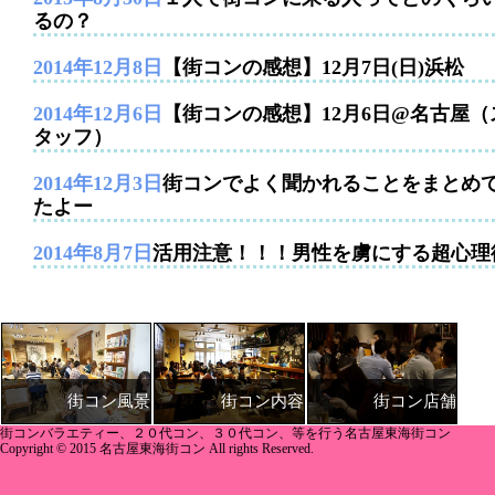
るの？
2014年12月8日
【街コンの感想】12月7日(日)浜松
2014年12月6日
【街コンの感想】12月6日@名古屋（
タッフ）
2014年12月3日
街コンでよく聞かれることをまとめ
たよー
2014年8月7日
活用注意！！！男性を虜にする超心理
街コン内容
街コン店舗
街コン風景
街コンバラエティー、２０代コン、３０代コン、等を行う名古屋東海街コン
Copyright © 2015 名古屋東海街コン All rights Reserved.