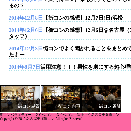
るの？
2014年12月8日
【街コンの感想】12月7日(日)浜松
2014年12月6日
【街コンの感想】12月6日@名古屋（
タッフ）
2014年12月3日
街コンでよく聞かれることをまとめ
たよー
2014年8月7日
活用注意！！！男性を虜にする超心理
街コン内容
街コン店舗
街コン風景
街コンバラエティー、２０代コン、３０代コン、等を行う名古屋東海街コン
Copyright © 2015 名古屋東海街コン All rights Reserved.